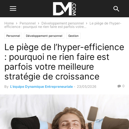
Home
Personnel
Développement personnel
Le piège de l’hyper-
efficience : pourquoi ne rien faire est parfois votre...
Personnel
Développement personnel
Gestion
Le piège de l’hyper-efficience
Gestion du temps et du stress
: pourquoi ne rien faire est
parfois votre meilleure
stratégie de croissance
0
By
L'équipe Dynamique Entrepreneuriale
-
23/05/2026