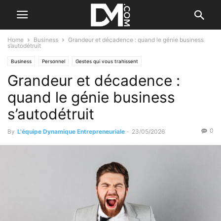
Home
Business
Grandeur et décadence : quand le génie business
s’autodétruit
Business
Personnel
Gestes qui vous trahissent
Grandeur et décadence :
quand le génie business
s’autodétruit
0
By
L'équipe Dynamique Entrepreneuriale
-
23/05/2026