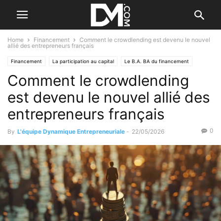
Home
Financement
Comment le crowdlending est devenu le nouvel
allié des entrepreneurs français
Financement
La participation au capital
Le B.A. BA du financement
Comment le crowdlending
est devenu le nouvel allié des
entrepreneurs français
0
By
L'équipe Dynamique Entrepreneuriale
-
22/05/2026