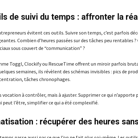
ls de suivi du temps : affronter la réa
repreneurs évitent ces outils. Suivre son temps, c’est parfois déc
geantes. Combien d’heures passées sur des tâches peu rentables ?
ociaux sous couvert de “communication” ?
mme Toggl, Clockify ou RescueTime offrent un miroir parfois bruta
uelques semaines, ils révèlent des schémas invisibles : pics de prod
centration, tâches chronophages.
as vocation à contrôler, mais à ajuster. Supprimer ce qui n’apporte p
i peut l’être, simplifier ce qui a été complexifié.
atisation : récupérer des heures sans
temps passe aussi par ce que l’on ne fait plus soi-même. Les outils