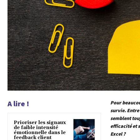
A lire !
Pour beaucoup
survie. Entre
semblent touj
Prioriser les signaux
efficacité et
de faible intensité
émotionnelle dans le
Excel ?
feedback client