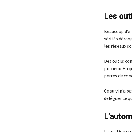
Les outi
Beaucoup d’ent
vérités déran
les réseaux s
Des outils co
précieux. En q
pertes de con
Ce suivi n’a p
déléguer ce qu
L’autom
La gestion du 