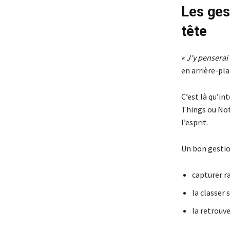
Les gest
tête
« J’y penserai 
en arrière-pla
C’est là qu’in
Things ou Noti
l’esprit.
Un bon gestio
capturer r
la classer 
la retrouv