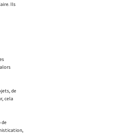
ire. Ils
es
 alors
jets, de
r, cela
p de
histication,