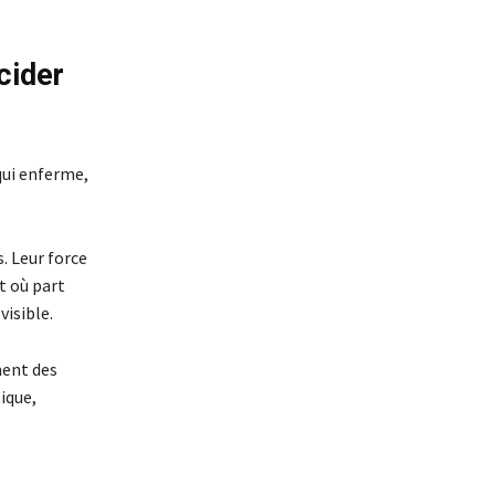
écider
 qui enferme,
. Leur force
t où part
isible.
ment des
ique,