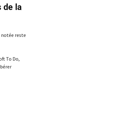
 de la
n notée reste
oft To Do,
ibérer