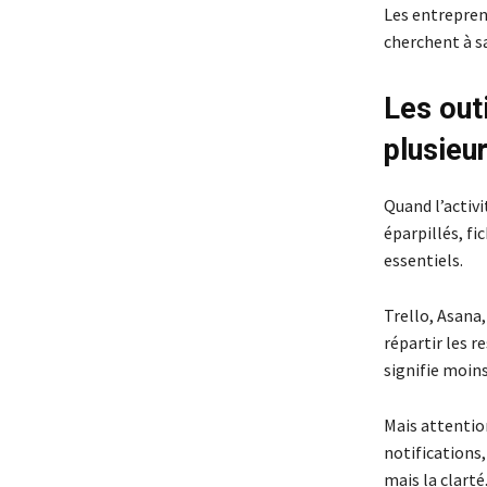
Les entreprene
cherchent à sa
Les out
plusieu
Quand l’activi
éparpillés, fi
essentiels.
Trello, Asana
répartir les r
signifie moin
Mais attention
notifications,
mais la clarté