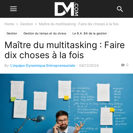
Home
Gestion
Maître du multitasking : Faire dix choses à la fois
Gestion
Gestion du temps et du stress
Le B.A. BA de la gestion
Maître du multitasking : Faire
Management
Les qualités de l'entrepreneur
dix choses à la fois
0
By
L'équipe Dynamique Entrepreneuriale
-
06/12/2024