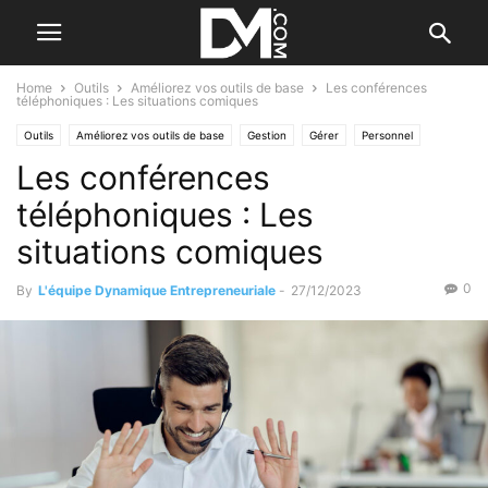
Home
Outils
Améliorez vos outils de base
Les conférences
téléphoniques : Les situations comiques
Outils
Améliorez vos outils de base
Gestion
Gérer
Personnel
Les conférences
Gestes qui vous trahissent
Les difficultés
téléphoniques : Les
situations comiques
0
By
L'équipe Dynamique Entrepreneuriale
-
27/12/2023