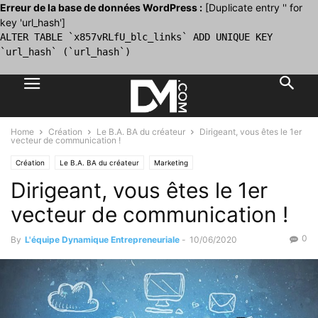
Erreur de la base de données WordPress :
[Duplicate entry '' for
key 'url_hash']
ALTER TABLE `x857vRLfU_blc_links` ADD UNIQUE KEY
`url_hash` (`url_hash`)
Home
Création
Le B.A. BA du créateur
Dirigeant, vous êtes le 1er
vecteur de communication !
Création
Le B.A. BA du créateur
Marketing
Dirigeant, vous êtes le 1er
vecteur de communication !
0
By
L'équipe Dynamique Entrepreneuriale
-
10/06/2020