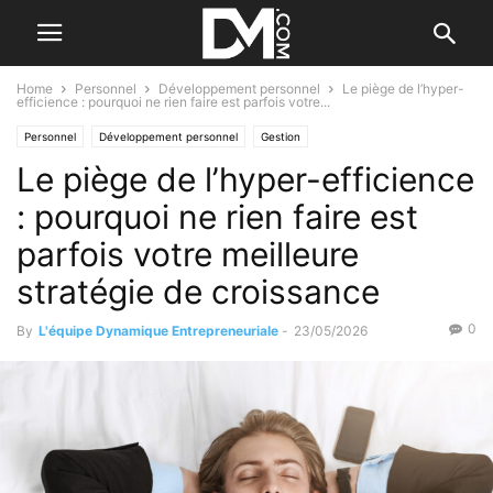
Home
Personnel
Développement personnel
Le piège de l’hyper-
efficience : pourquoi ne rien faire est parfois votre...
Personnel
Développement personnel
Gestion
Le piège de l’hyper-efficience
Gestion du temps et du stress
: pourquoi ne rien faire est
parfois votre meilleure
stratégie de croissance
0
By
L'équipe Dynamique Entrepreneuriale
-
23/05/2026