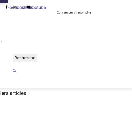
Facebook
Linkedin
Youtube
X
Connecter / rejoindre
 !
TING
GESTION
VENTE
PLUS
MORE
Recherche
iers articles