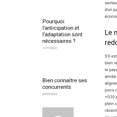
secteu
d’un p
économ
Pourquoi
l’anticipation et
Le 
l’adaptation sont
nécessaires ?
red
11/11/2022
S’il es
bien l
le pay
année 
Bien connaître ses
aligne
concurrents
jours 
26/03/2024
+0,10 
plein 
récent