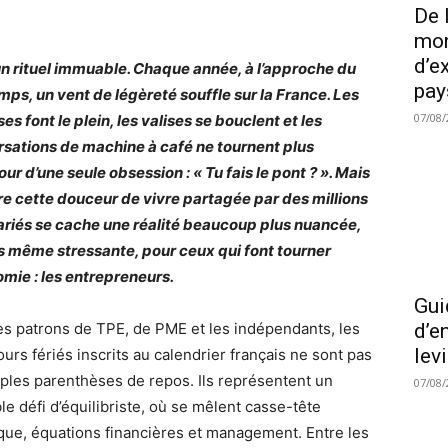
De 
mon
d’e
un rituel immuable. Chaque année, à l’approche du
pay
mps, un vent de légèreté souffle sur la France. Les
07/08/
ses font le plein, les valises se bouclent et les
sations de machine à café ne tournent plus
our d’une seule obsession : « Tu fais le pont ? ». Mais
re cette douceur de vivre partagée par des millions
ariés se cache une réalité beaucoup plus nuancée,
s même stressante, pour ceux qui font tourner
omie : les entrepreneurs.
Gui
es patrons de TPE, de PME et les indépendants, les
d’e
lev
ours fériés inscrits au calendrier français ne sont pas
ples parenthèses de repos. Ils représentent un
07/08/
ble défi d’équilibriste, où se mêlent casse-tête
ique, équations financières et management. Entre les