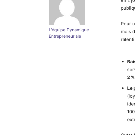
en « j
publiq
Pour u
L'équipe Dynamique
mois d
Entrepreneuriale
ralenti
Bai
ser
2 %
Le 
(lo
ide
100
ext