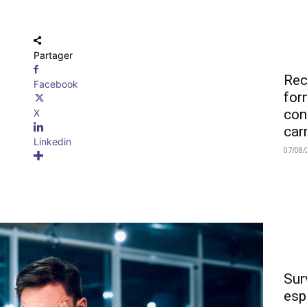
Partager
Rec
Facebook
for
con
X
car
Linkedin
07/08/
Sur
esp