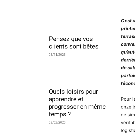
C’est 
printe
terras
Pensez que vos
conver
clients sont bêtes
qu’aut
03/11/2023
derriè
de sal
parfoi
l’écon
Quels loisirs pour
apprendre et
Pour l
progresser en même
onze j
temps ?
de sim
vérita
02/03/2020
logist