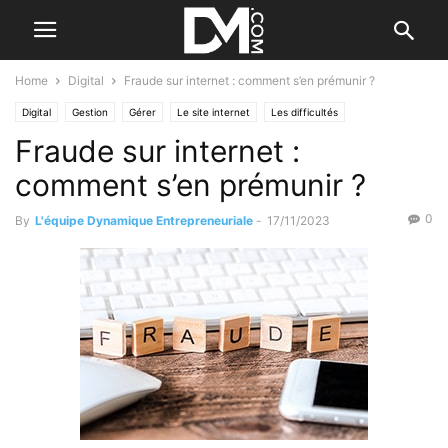
Home
Digital
Fraude sur internet : comment s’en prémunir ?
Digital
Gestion
Gérer
Le site internet
Les difficultés
Fraude sur internet :
comment s’en prémunir ?
0
By
L'équipe Dynamique Entrepreneuriale
-
17/11/2023