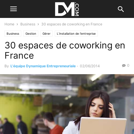
Home
Business
30 espaces de coworking en France
Business
Gestion
Gérer
L’installation de l'entreprise
30 espaces de coworking en
France
0
By
L'équipe Dynamique Entrepreneuriale
-
02/06/2014