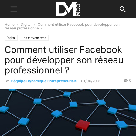
Home
Digital
Comment utiliser Facebook pour développer son
réseau professionnel ?
Digital
Les moyens web
Comment utiliser Facebook
pour développer son réseau
professionnel ?
0
By
L'équipe Dynamique Entrepreneuriale
-
01/06/2009