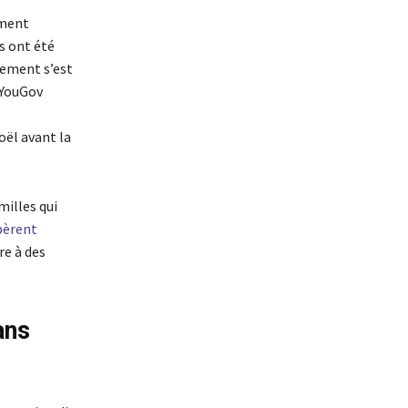
ement
os ont été
vement s’est
 YouGov
oël avant la
milles qui
pèrent
re à des
ans