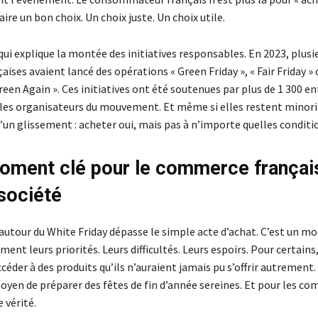
 faire un bon choix. Un choix juste. Un choix utile.
 qui explique la montée des initiatives responsables. En 2023, plusi
ises avaient lancé des opérations « Green Friday », « Fair Friday » 
een Again ». Ces initiatives ont été soutenues par plus de 1 300 en
 les organisateurs du mouvement. Et même si elles restent minorit
un glissement : acheter oui, mais pas à n’importe quelles conditi
oment clé pour le commerce françai
 société
 autour du White Friday dépasse le simple acte d’achat. C’est un m
ment leurs priorités. Leurs difficultés. Leurs espoirs. Pour certains,
ccéder à des produits qu’ils n’auraient jamais pu s’offrir autrement.
moyen de préparer des fêtes de fin d’année sereines. Et pour les c
vérité.