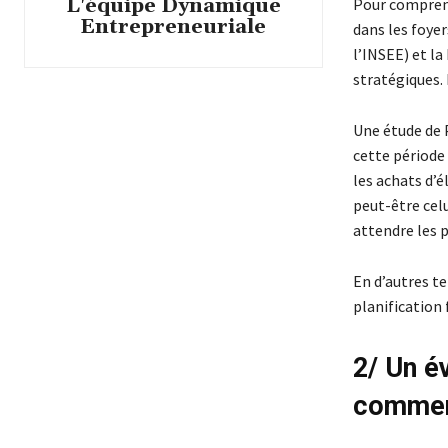
L'équipe Dynamique
Pour comprendr
Entrepreneuriale
dans les foye
l’INSEE) et la
stratégiques.
Une étude de 
cette période 
les achats d’é
peut-être celu
attendre les 
En d’autres te
planification 
2/ Un é
commer