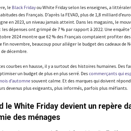
re, le
Black Friday
ou White Friday selon les enseignes, a littéral
abitudes des Français. D’après la FEVAD, plus de 1,8 milliard d’eur
igne en 2023, un niveau jamais atteint. Dans les magasins, le mou
i : les dépenses ont grimpé de 7 % par rapport à 2022. Une enquête
ctobre 2024 montre que 62 % des Français comptaient profiter des
 fin novembre, beaucoup pour alléger le budget des cadeaux de N
 de décembre.
ces courbes en hausse, il y a surtout des histoires humaines. Des fa
ptimiser un budget de plus en plus serré. Des
commerçants qui es
 mois d’automne
souvent calme. Et des marques qui doivent répond
 devenus plus exigeants, plus informés, parfois plus méfiants.
d le White Friday devient un repère d
omie des ménages