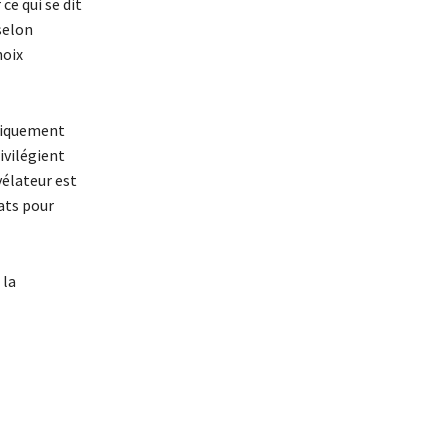
ce qui se dit
selon
hoix
ifiquement
ivilégient
vélateur est
ats pour
 la
s