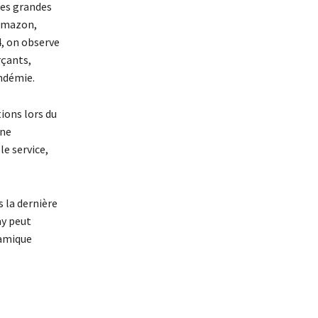
Les grandes
 Amazon,
4, on observe
rçants,
ndémie.
ons lors du
une
le service,
 la dernière
ay peut
namique