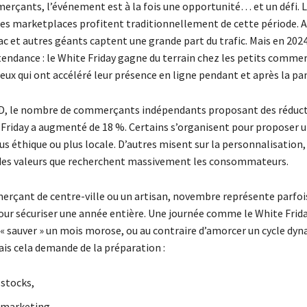
erçants, l’événement est à la fois une opportunité… et un défi. 
les marketplaces profitent traditionnellement de cette période.
ac et autres géants captent une grande part du trafic. Mais en 202
tendance : le White Friday gagne du terrain chez les petits comme
x qui ont accéléré leur présence en ligne pendant et après la pa
D, le nombre de commerçants indépendants proposant des réducti
 Friday a augmenté de 18 %. Certains s’organisent pour proposer 
us éthique ou plus locale. D’autres misent sur la personnalisation, 
 des valeurs que recherchent massivement les consommateurs.
rçant de centre-ville ou un artisan, novembre représente parfois
pour sécuriser une année entière. Une journée comme le White Frid
« sauver » un mois morose, ou au contraire d’amorcer un cycle dy
ais cela demande de la préparation :
 stocks,
 marketing,