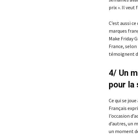
prix ». Il veut
C’est aussi ce
marques frança
Make Friday Gr
France, selon
témoignent d’
4/ Un m
pour la
Ce qui se joue
Français expri
l’occasion d’a
d’autres, un 
un moment de 