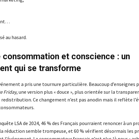
ient…
ssé au hasard.
e consommation et conscience : un
nt qui se transforme
événement a pris une tournure particulière. Beaucoup d’enseignes 
e Friday
, une version plus « douce », plus orientée sur la transpare
a redistribution. Ce changement n’est pas anodin mais il reflète l’
 consommateurs.
nquête LSA de 2024, 46 % des Français pourraient renoncer à un pr
la réduction semble trompeuse, et 60 % vérifient désormais les pr
t l’événement. Le consommateur français n’est plus là pour « ach