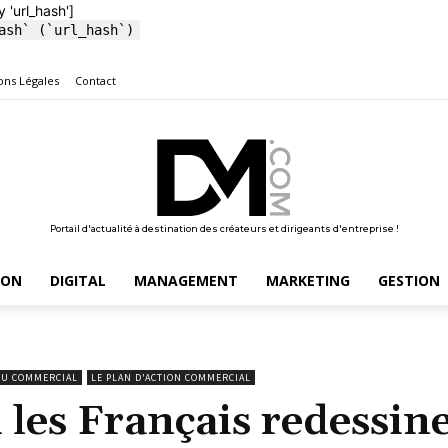
y 'url_hash']
ash` (`url_hash`)
ons Légales
Contact
Portail d'actualité à destination des créateurs et dirigeants d'entreprise !
ION
DIGITAL
MANAGEMENT
MARKETING
GESTION
 DU COMMERCIAL
LE PLAN D'ACTION COMMERCIAL
 les Français redessin