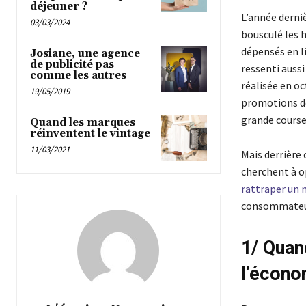
déjeuner ?
L’année derniè
03/03/2024
bousculé les h
dépensés en l
Josiane, une agence
de publicité pas
ressenti auss
comme les autres
réalisée en o
19/05/2019
promotions de
grande course
Quand les marques
réinventent le vintage
11/03/2021
Mais derrière 
cherchent à o
rattraper un
consommateurs
1/ Quan
l’écon