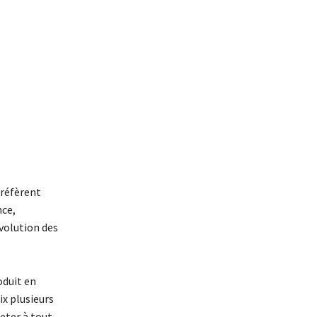
préfèrent
nce,
évolution des
oduit en
ix plusieurs
eter à tout