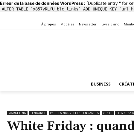
Erreur de la base de données WordPress :
[Duplicate entry '' for ke
ALTER TABLE `x857vRLfU_blc_links` ADD UNIQUE KEY `url_h
À propos
Modèles
Newsletter
Livre Blanc
Menti
BUSINESS
CRÉAT
MARKETING
TENDANCE
PAR LES NOUVELLES TENDANCES
VENTE
LE B.A. BA
White Friday : quand