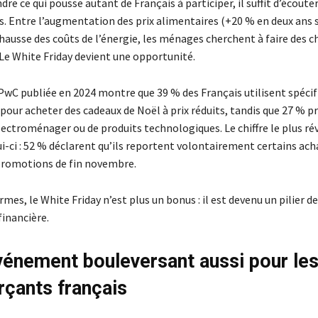
e ce qui pousse autant de Français à participer, il suffit d’écouter 
rs. Entre l’augmentation des prix alimentaires (+20 % en deux ans 
 hausse des coûts de l’énergie, les ménages cherchent à faire des c
 Le White Friday devient une opportunité.
PwC publiée en 2024 montre que 39 % des Français utilisent spéc
pour acheter des cadeaux de Noël à prix réduits, tandis que 27 % pr
lectroménager ou de produits technologiques. Le chiffre le plus ré
i-ci : 52 % déclarent qu’ils reportent volontairement certains ach
promotions de fin novembre.
rmes, le White Friday n’est plus un bonus : il est devenu un pilier de
financière.
vénement bouleversant aussi pour le
çants français