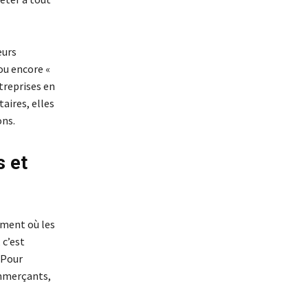
eurs
ou encore «
treprises en
aires, elles
ons.
s et
oment où les
 c’est
 Pour
ommerçants,