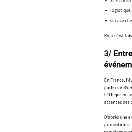
logistique,
service cl
Rien n’est lai
3/ Entr
événeme
En France, l’
parler de
Whit
l’éthique ou l
attentes des
D’après une e
promotion si 
semaines avan