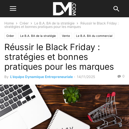
Home
Créer
Le B.A. BA de la stratégie
Réussir le Black Friday :
stratégies et bonnes pratiques pour les marques
Créer
Le B.A. BA de la stratégie
Vente
Le B.A. BA du commercial
Réussir le Black Friday :
Le plan d'action commercial
Les outils commerciaux
Marketing
stratégies et bonnes
pratiques pour les marques
0
By
L'équipe Dynamique Entrepreneuriale
-
14/11/2025