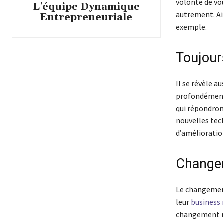
volonté de vou
L'équipe Dynamique
autrement. Ain
Entrepreneuriale
exemple.
Toujour
Il se révèle a
profondément.
qui répondron
nouvelles tec
d’amélioration
Changer
Le changement
leur
business
changement ma