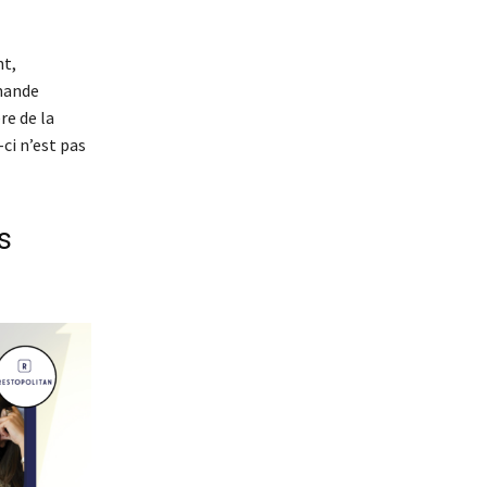
nt,
emande
re de la
-ci n’est pas
s