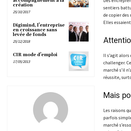
Des entrepren
accompagnement à la
création
sentiers battu
25/10/2017
de copier des 
Elles essaient
Digimind, l’entreprise
en croissance sans
levée de fonds
Attentio
25/12/2018
CIR mode d’emploi
Il s’agit alors
17/05/2013
challenger. Ce
marché s’il n’
réussite, surt
Mais po
Les raisons qu
parfois simple
marché s’essou