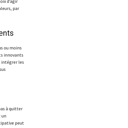
hoix d’agir
leurs, par
ents
lus ou moins
ts innovants
 intégrer les
sus
as à quitter
z un
cipative peut