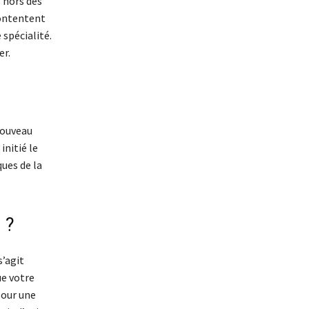
 hors des
contentent
 spécialité.
er.
 nouveau
initié le
ques de la
 ?
s’agit
ue votre
pour une