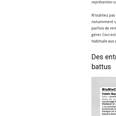
représenter u
N’oubliez pas 
notamment si 
parfois de rem
gérer. Ceci es
habituée aux 
Des ent
battus