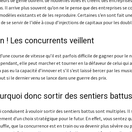
eurs de génie ouvrent de nouvelles voies et créent des entreprises
s. Il arrive plus souvent qu’on ne le pense que des entreprises se 
modèles existants et de les reproduire. Certaines s’en sont fait une
 de se servir de l’idée à coup d’injections de capitaux pour les doubl
n ! Les concurrents veillent
 d’une course de vitesse qu’il est parfois difficile de gagner pour le
pendant, elle peut marcher et tourner en la défaveur de celui qui a 
a pas eu la capacité d’innover et s’il s’est laissé bercer par les musi
out si le dernier venu se lance dans une guerre des prix.
urquoi donc sortir des sentiers battus
i conduisent à vouloir sortir des sentiers battus sont multiples. Il 
ment d’un choix stratégique pour le futur. En effet, vous sentez q
ffle, que la concurrence est en train ou va devenir plus sévère ou 