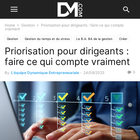
Home
Gestion
Priorisation pour dirigeants : faire ce qui compte
vraiment
Gestion
Gestion du temps et du stress
Le B.A. BA de la gestion
Créer
Priorisation pour dirigeants :
Le B.A. BA de la stratégie
faire ce qui compte vraiment
0
By
L'équipe Dynamique Entrepreneuriale
-
24/09/2025