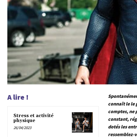
A lire !
Spontanément 
connaît le le 
comptes, ne p
Stress et activité
constant, rég
physique
dotés les ent
26/04/2023
ressemblez-v