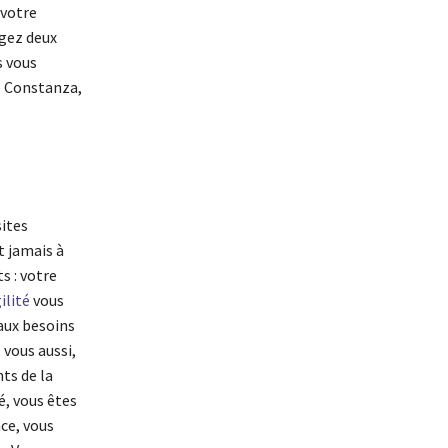
 votre
igez deux
s vous
e Constanza,
sites
t jamais à
s : votre
ilité
vous
aux besoins
 vous aussi,
ts de la
é, vous êtes
ce, vous