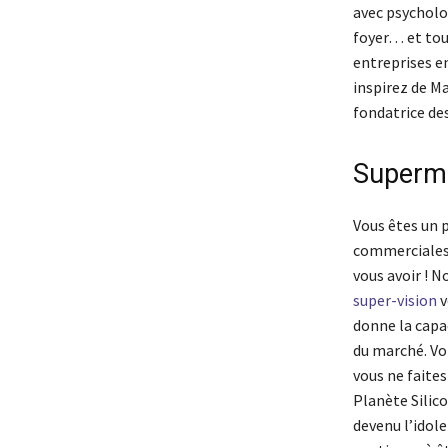
avec psycholog
foyer… et tou
entreprises en
inspirez de M
fondatrice des
Superma
Vous êtes un p
commerciales,
vous avoir ! N
super-vision
v
donne la capa
du marché. Vo
vous ne faites
Planète Silic
devenu l’idol