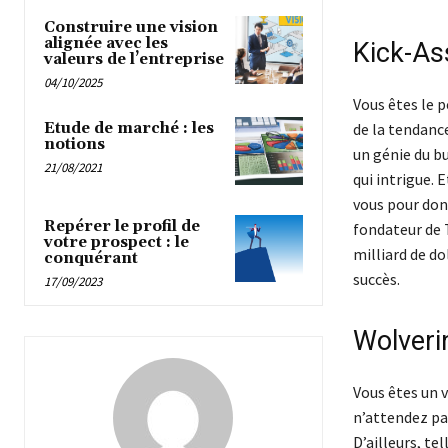
Construire une vision
alignée avec les
Kick-Ass
valeurs de l’entreprise
04/10/2025
Vous êtes le p
de la tendance
Etude de marché : les
notions
un génie du b
21/08/2021
qui intrigue. 
vous pour don
Repérer le profil de
fondateur de T
votre prospect : le
milliard de do
conquérant
succès.
17/09/2023
Wolverin
Vous êtes un v
n’attendez pas
D’ailleurs, te