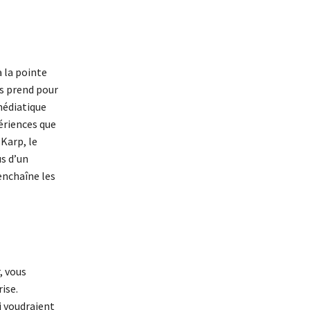
à la pointe
us prend pour
médiatique
périences que
Karp, le
us d’un
enchaîne les
, vous
ise.
ui voudraient