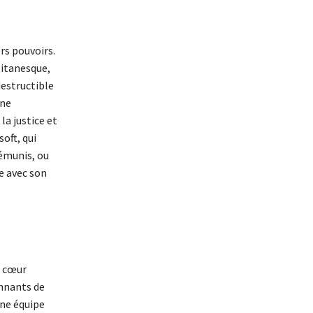
rs pouvoirs.
titanesque,
destructible
une
la justice et
oft, qui
démunis, ou
e avec son
u cœur
onnants de
une équipe