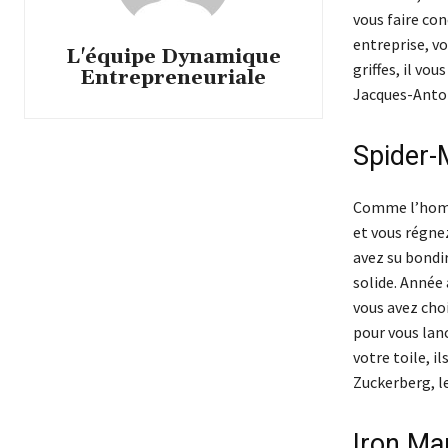
vous faire con
entreprise, vo
L'équipe Dynamique
griffes, il vo
Entrepreneuriale
Jacques-Antoi
Spider-
Comme l’homme
et vous régne
avez su bondi
solide. Année 
vous avez choi
pour vous lanc
votre toile, i
Zuckerberg, le
Iron Ma