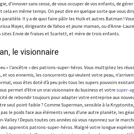
ie, d’innover sans cesse, de vous occuper de vos enfants, de gérer
t cela en même temps. On peut dire en quelque sorte que vous dir
 parallèle. Il y a de quoi faire pâlir les Hulk et autres Batman ! Vou
arissa Mayer, dirigeante de Yahoo et jeune maman, ou d’Anne-Laur
 sites Envie de fraises et Scarlett, et mère de trois enfants.
n, le visionnaire
eu « l’ancêtre » des patrons-super-héros. Vous multipliez les réus
 et vos ennemis, les concurrents qui veulent votre peau, n’arriven
ormal, vous êtes doté d’à peu près tous les supers pouvoirs existant
ous permet d’être un vrai visionnaire du business et votre
super-ag
cité de rebondir toujours pour adapter votre entreprise aux nouve
tre seul point faible ? Comme Superman, sensible à la Kryptonite,
 pas le poids face aux éléments venus d’une autre planète, les géan
on-Valley ! Depuis toutes ces années où vous rayonnez sur le march
e des apprentis patrons-super-héros. Malgré votre longue expérien