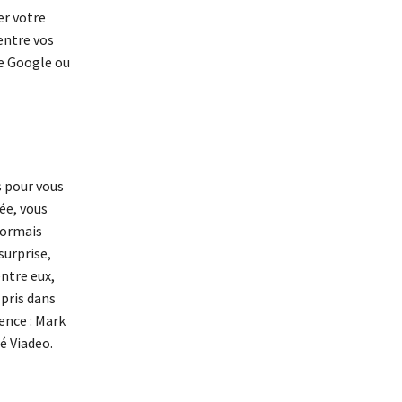
er votre
entre vos
de Google ou
s pour vous
ée, vous
sormais
surprise,
entre eux,
 pris dans
ence : Mark
é Viadeo.