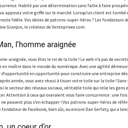
currence. Habité par une détermination sans faille à faire prospér
us apposez votre griffe sur le marché. Lorsqu’un client est tombé 
us reste fidèle. Vos idoles de patrons-super-héros ? Les fondateurs 
ne Granjon, le créateur de Venteprivee.com.
Man, l’homme araignée
-araignée, vous êtes le roi de la toile ! Le web n’a pas de secret
z en maître dans le monde du numérique. Avec une agilité démesur
r d’opportunité en opportunité pour construire une entreprise dé
après année, vous avez réussi à tisser votre toile sur la toile ! Sans 
si le secteur des réseaux sociaux, véritable toile qui relie les gens 
er. Attention à ceux qui oseraient vous faire concurrence : une fois
ls ne peuvent plus s’en échapper ! Vos patrons-super-héros de référ
 fondateur de Facebook, bien sûr, ou encore Dan Serfaty, qui a lanc
n, un coeur d’or