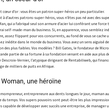
et cœur d’or : vous êtes un patron super-héros un peu particulier.
 à d’autres patrons-super-héros, vous n’êtes pas né avec des supe
n, qui a fabriqué seul son armure d’acier lui conférant une force 
vrai self-made-man du business. Si, en apparence, vous semblez in
 dire, assez flippant pour vos concurrents, au fond de vous se cache 
sez inédite dans le monde du business. Vous avez un sens aiguisé de 
on des plus faibles. Vos modèles ? Bill Gates, le fondateur de Micros
rande partie de sa fortune à sa fondation venant en aide aux plus 
Descroix-Vernier, l’atypique dirigeant de Rentabiliweb, qui financ
ge de milliers de puits en Afrique.
 Woman, une héroïne
 mompreneur, entrepreneure aux dents longues le jour, maman a
te du temps. Vos supers pouvoirs sont peut-être les plus impressi
tes capable de développer avec succès une entreprise, de manager 