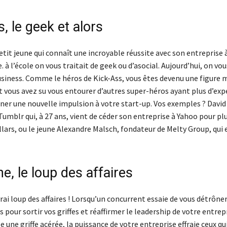
, le geek et alors
etit jeune qui connaît une incroyable réussite avec son entreprise 
. à l’école on vous traitait de geek ou d’asocial. Aujourd’hui, on vo
usiness. Comme le héros de Kick-Ass, vous êtes devenu une figure 
Et vous avez su vous entourer d’autres super-héros ayant plus d’ex
ner une nouvelle impulsion à votre start-up. Vos exemples ? David 
umblr qui, à 27 ans, vient de céder son entreprise à Yahoo pour pl
llars, ou le jeune Alexandre Malsch, fondateur de Melty Group, qui 
e, le loup des affaires
rai loup des affaires ! Lorsqu’un concurrent essaie de vous détrôner
 pour sortir vos griffes et réaffirmer le leadership de votre entrepr
lle une griffe acérée, la puissance de votre entreprise effraie ceux q