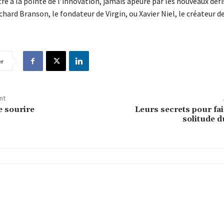
re à la pointe de l’innovation, jamais apeuré par les nouveaux défi
hard Branson, le fondateur de Virgin, ou Xavier Niel, le créateur de
er
nt
e sourire
Leurs secrets pour fair
solitude d