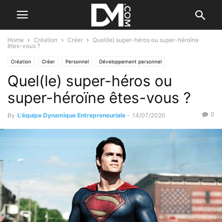
Home
Création
Créer
Quel(le) super-héros ou super-héroïne
êtes-vous ?
Création
Créer
Personnel
Développement personnel
Quel(le) super-héros ou
super-héroïne êtes-vous ?
0
By
L'équipe Dynamique Entrepreneuriale
-
14/07/2020