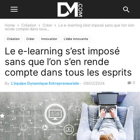
Home
Création
Créer
Le e-learning s’est imposé sans que l’on s’en
rende compte dans tous...
Création
Créer
Innovation
L'idée innovante
Le e-learning s’est imposé
sans que l’on s’en rende
compte dans tous les esprits
0
By
L'équipe Dynamique Entrepreneuriale
-
09/02/2024