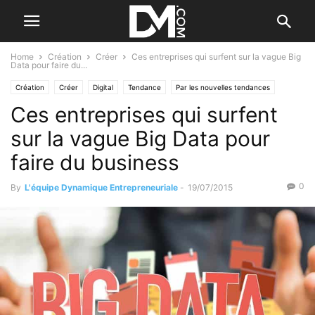
Home
Création
Créer
Ces entreprises qui surfent sur la vague Big
Data pour faire du...
Création
Créer
Digital
Tendance
Par les nouvelles tendances
Ces entreprises qui surfent
sur la vague Big Data pour
faire du business
0
By
L'équipe Dynamique Entrepreneuriale
-
19/07/2015