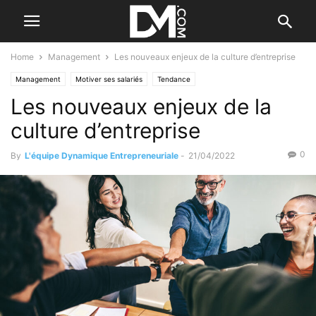
Home
Management
Les nouveaux enjeux de la culture d’entreprise
Management
Motiver ses salariés
Tendance
Les nouveaux enjeux de la
Par les nouvelles tendances
culture d’entreprise
0
By
L'équipe Dynamique Entrepreneuriale
-
21/04/2022