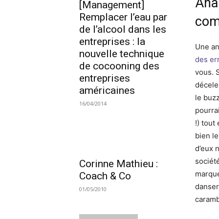
Ana
[Management]
Remplacer l’eau par
com
de l’alcool dans les
entreprises : la
Une an
nouvelle technique
des er
de cocooning des
vous. 
entreprises
décele
américaines
le buzz
16/04/2014
pourrai
!) tout
bien le
d’eux 
société
Corinne Mathieu :
marque
Coach & Co
danser
01/05/2010
caramb