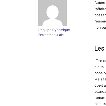
Autant
l’affai
posséd
l’ense
non pa
L'équipe Dynamique
Entrepreneuriale
Les
L’ère 
digital
bons p
Mais f
obéit à
scandal
remarq
sont tr