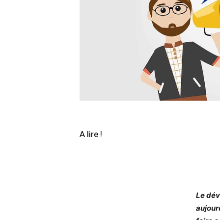
A lire !
Le dév
aujour