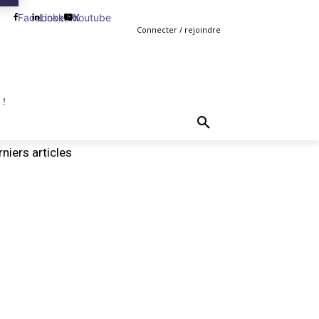
Facebook
Linkedin
Youtube
X
Connecter / rejoindre
 !
TING
GESTION
VENTE
PLUS
MORE
niers articles