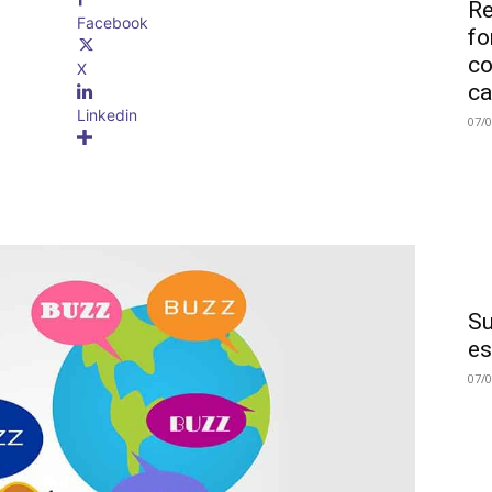
Re
Facebook
fo
co
X
ca
Linkedin
07/
Su
es
07/