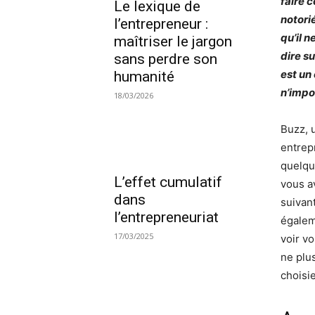
faire 
Le lexique de
notori
l’entrepreneur :
qu’il n
maîtriser le jargon
dire s
sans perdre son
est un 
humanité
n’impo
18/03/2026
Buzz, 
entrepr
quelqu
L’effet cumulatif
vous a
dans
suivan
l’entrepreneuriat
égalem
17/03/2025
voir v
ne plu
choisi