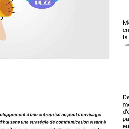
Me
cr
la
07/
De
mo
d’
eloppement d’une entreprise ne peut s’envisager
pa
d’hui sans une stratégie de communication visant à
eu