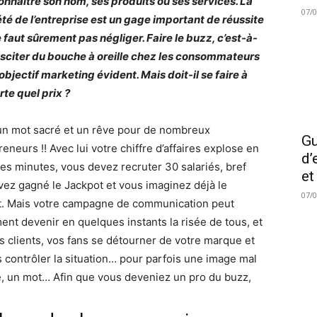
connaître son nom, ses produits ou ses services. La
07/
été de l’entreprise est un gage important de réussite
e faut sûrement pas négliger. Faire le buzz, c’est-à-
usciter du bouche à oreille chez les consommateurs
objectif marketing évident. Mais doit-il se faire à
rte quel prix ?
un mot sacré et un rêve pour de nombreux
Gu
eneurs !! Avec lui votre chiffre d’affaires explose en
d’
es minutes, vous devez recruter 30 salariés, bref
et
vez gagné le Jackpot et vous imaginez déjà le
07/
t. Mais votre campagne de communication peut
ent devenir en quelques instants la risée de tous, et
os clients, vos fans se détourner de votre marque et
s contrôler la situation… pour parfois une image mal
e, un mot… Afin que vous deveniez un pro du buzz,