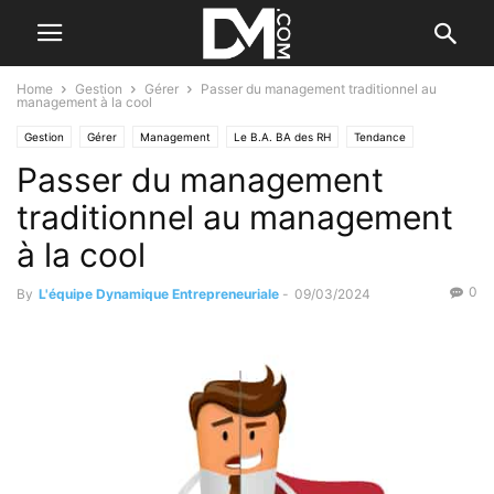
Home
Gestion
Gérer
Passer du management traditionnel au
management à la cool
Gestion
Gérer
Management
Le B.A. BA des RH
Tendance
Passer du management
Les tendances
Motiver ses salariés
Par les nouvelles tendances
traditionnel au management
à la cool
0
By
L'équipe Dynamique Entrepreneuriale
-
09/03/2024