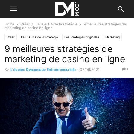
Home
Créer
Le B.A. BA de la stratégie
9 meilleures stratégies de
marketing de casino en ligne
Créer
Le B.A. BA de la stratégie
Les stratégies originales
Marketing
9 meilleures stratégies de
marketing de casino en ligne
0
By
L'équipe Dynamique Entrepreneuriale
-
02/09/2021