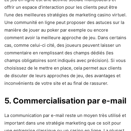
offrir un espace d’interaction pour les clients peut être
l’une des meilleures stratégies de marketing casino virtuel.
Une communité en ligne peut proposer des astuces sur la
manière de jouer au poker par exemple ou encore
comment avoir la meilleure approche de jeu. Dans certains
cas, comme celui-ci cité, des joueurs peuvent laisser un
commentaire en remplissant des champs dédiés (les
champs obligatoires sont indiqués avec précision). Si vous
choisissez de le mettre en place, cela permet aux clients
de discuter de leurs approches de jeu, des avantages et
inconvénients de votre site et au final de rassurer.
5. Commercialisation par e-mail
La communication par e-mail reste un moyen très utilisé et
important dans une stratégie marketing que ce soit pour
une entreprise classique ou un casino en ligne. La plupart