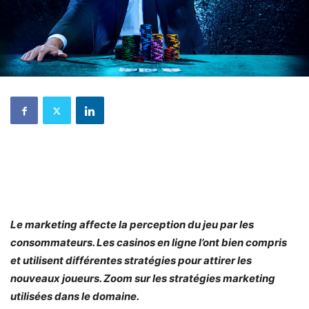
Le marketing affecte la perception du jeu par les
consommateurs. Les casinos en ligne l’ont bien compris
et utilisent différentes stratégies pour attirer les
nouveaux joueurs. Zoom sur les stratégies marketing
utilisées dans le domaine.