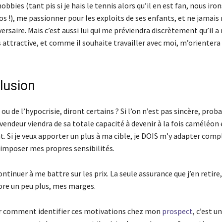
obbies (tant pis si je hais le tennis alors qu’il en est fan, nous ir
s !), me passionner pour les exploits de ses enfants, et ne jamais 
rsaire. Mais c’est aussi lui qui me préviendra discrètement qu’il a
s attractive, et comme il souhaite travailler avec moi, m’orientera
lusion
ou de l’hypocrisie, diront certains ? Si l’on n’est pas sincère, prob
 vendeur viendra de sa totale capacité à devenir à la fois caméléon 
t. Si je veux apporter un plus à ma cible, je DOIS m’y adapter com
 imposer mes propres sensibilités.
ontinuer à me battre sur les prix. La seule assurance que j’en retire,
core un peu plus, mes marges.
r comment identifier ces motivations chez mon
prospect
, c’est u