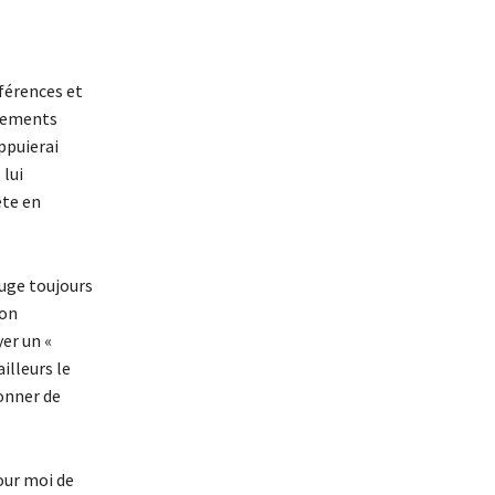
éférences et
agements
appuierai
 lui
ête en
juge toujours
son
er un «
illeurs le
onner de
pour moi de