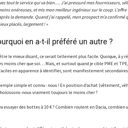
vec tout le service qui va bien…. J’ai pressuré mes fournisseurs, sél
moins onéreuses, et mis mon meilleur ingénieur sur le coup. L’offre 
 après la demande. Quand j’ai rappelé, mon prospect m’a confirmé 
eux placés, largement ! »
urquoi en a-t-il préféré un autre ?
d’être le mieux disant, ce serait tellement plus facile. Quoique, à y ré
rs moins cher que soi… Mais, et surtout quand je cible PME et TPE,
 faciles en apparence à identifier, sont manifestement secondaires
emple simple et connu : nous ! En position d’achat (vêtement, véh
choisissons-nous vraiment toujours le moins cher ?
 va essayer des bottes à 10 € ? Combien roulent en Dacia, combien u
?