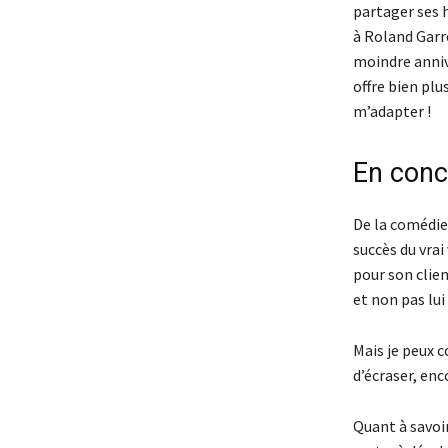
partager ses h
à Roland Garro
moindre annive
offre bien plu
m’adapter !
En conc
De la comédie 
succès du vrai
pour son clien
et non pas lui
Mais je peux c
d’écraser, en
Quant à savoi