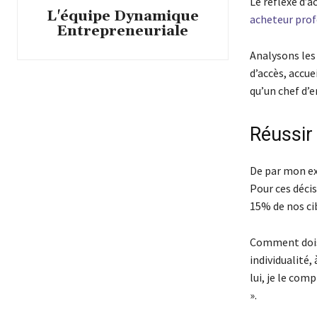
Le réflexe d’a
L'équipe Dynamique
acheteur prof
Entrepreneuriale
Analysons les
d’accès, accue
qu’un chef d’e
Réussir 
De par mon exp
Pour ces décis
15% de nos cib
Comment dois-j
individualité,
lui, je le com
».