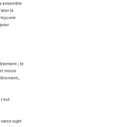
ons ensemble
rater le
 reçu une
 pour
ablement ; le
et miroir
plètement,
 c’est
n vaste sujet