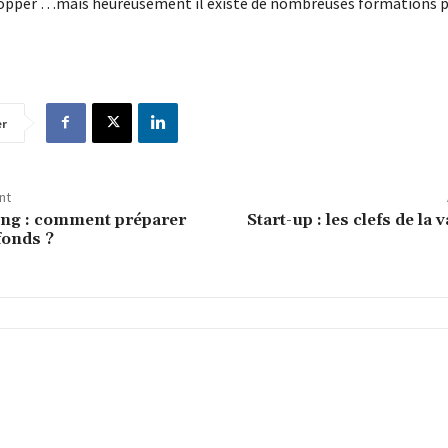
lopper …mais heureusement il existe de nombreuses formations p
er
nt
ng : comment préparer
Start-up : les clefs de la 
fonds ?