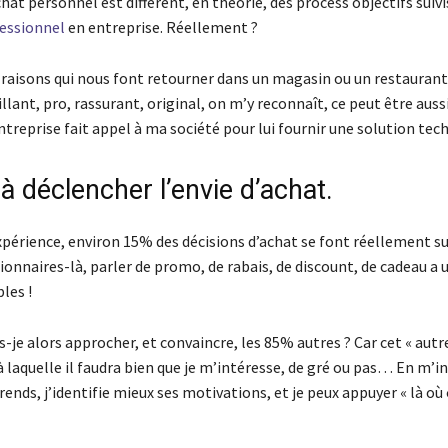
chat personnel est différent, en théorie, des process objectifs suivi
essionnel
en entreprise. Réellement ?
 raisons qui nous font retourner dans un magasin ou un restaurant.
illant, pro, rassurant, original, on m’y reconnaît, ce peut être auss
ntreprise fait appel à ma société pour lui fournir une solution tech
à déclencher l’envie d’achat.
érience, environ 15% des décisions d’achat se font réellement sur
ionnaires-là, parler de promo, de rabais, de discount, de cadeau a 
les !
e alors approcher, et convaincre, les 85% autres ? Car cet « autre
 à laquelle il faudra bien que je m’intéresse, de gré ou pas… En m’i
prends, j’identifie mieux ses motivations, et je peux appuyer « là où