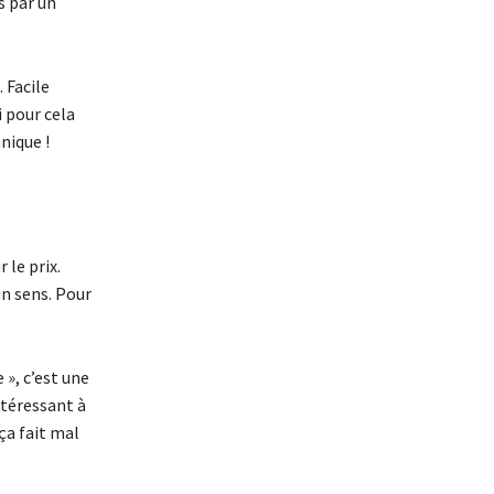
s par un
 Facile
i pour cela
nique !
 le prix.
un sens. Pour
 », c’est une
ntéressant à
 ça fait mal