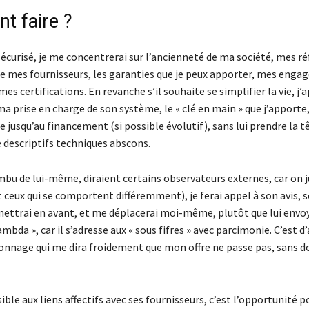
 faire ?
 sécurisé, je me concentrerai sur l’ancienneté de ma société, mes r
de mes fournisseurs, les garanties que je peux apporter, mes eng
mes certifications. En revanche s’il souhaite se simplifier la vie, j’
ma prise en charge de son système, le « clé en main » que j’apporte,
vie jusqu’au financement (si possible évolutif), sans lui prendre la t
 descriptifs techniques abscons.
(imbu de lui-même, diraient certains observateurs externes, car on 
ceux qui se comportent différemment), je ferai appel à son avis, 
 mettrai en avant, et me déplacerai moi-même, plutôt que lui envoy
bda », car il s’adresse aux « sous fifres » avec parcimonie. C’est d’a
onnage qui me dira froidement que mon offre ne passe pas, sans d
nsible aux liens affectifs avec ses fournisseurs, c’est l’opportunité 