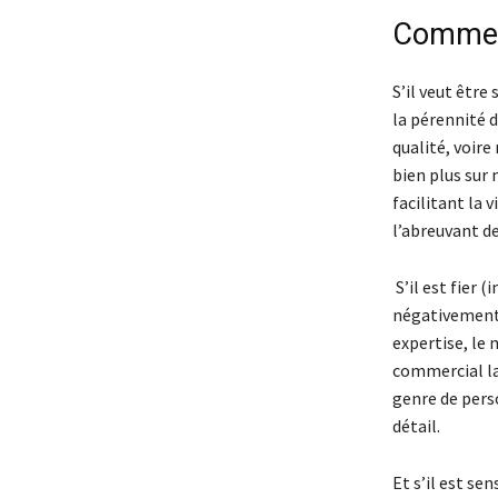
Comment
S’il veut être
la pérennité 
qualité, voire 
bien plus sur 
facilitant la 
l’abreuvant de
S’il est fier 
négativement 
expertise, le
commercial lam
genre de pers
détail.
Et s’il est se