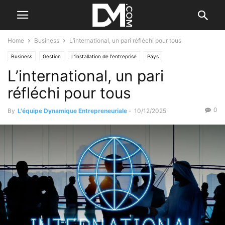
Home
Business
L’international, un pari réfléchi pour tous
Business
Gestion
L’installation de l'entreprise
Pays
L’international, un pari
Valorisation d'entreprise
réfléchi pour tous
0
By
L'équipe Dynamique Entrepreneuriale
-
10/12/2025