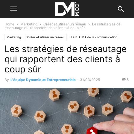
Home
Marketing
Créer et utiliser un réseau
Les stratégies de
réseautage qui rapportent des clients à coup sûr
Marketing
Créer et utiliser un réseau
Le B.A. BA de la communication
Les stratégies de réseautage
Créer
Le B.A. BA de la stratégie
Vente
Les débuts de la vente
qui rapportent des clients à
coup sûr
0
By
L'équipe Dynamique Entrepreneuriale
-
31/03/2025