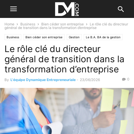
Home
Business
Bien céder son entreprise
Le rôle clé du directeur
général de transition dans la transformation d’entreprise
Business
Bien céder son entreprise
Gestion
Le B.A. BA de la gestion
Le rôle clé du directeur
Création
Par qui se faire aider ?
Reprendre/Céder
Valorisation d'entreprise
général de transition dans la
transformation d’entreprise
0
By
L'équipe Dynamique Entrepreneuriale
-
23/06/2026