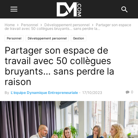
Home
Personnel
Développement personnel
Partager son espace
de travail avec 50 collègues bruyants… sans perdre la...
Personnel
Développement personnel
Gestion
Partager son espace de
Gestion du temps et du stress
Le B.A. BA de la gestion
Les difficultés
travail avec 50 collègues
bruyants… sans perdre la
raison
0
By
L'équipe Dynamique Entrepreneuriale
-
17/10/2023