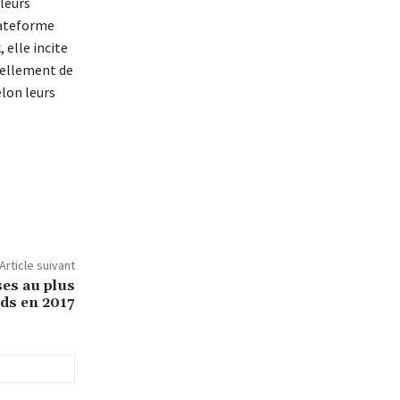
leurs
lateforme
 elle incite
tiellement de
elon leurs
Article suivant
ses au plus
nds en 2017