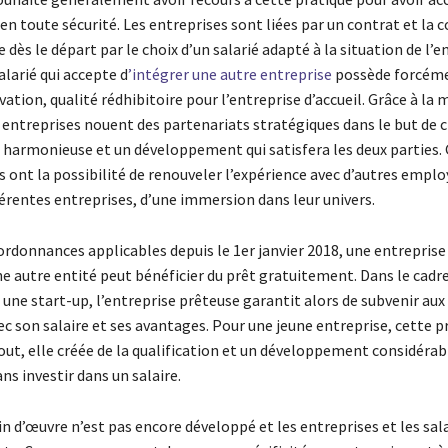
n toute sécurité. Les entreprises sont liées par un contrat et la 
 dès le départ par le choix d’un salarié adapté à la situation de l’e
salarié qui accepte d
’intégrer une autre entreprise
possède forcém
ation, qualité rédhibitoire pour l’entreprise d’accueil. Grâce à la 
s entreprises nouent des partenariats stratégiques dans le but de 
 harmonieuse et un développement qui satisfera les deux parties. 
s ont la possibilité de renouveler l’expérience avec d’autres employ
férentes entreprises, d’une immersion dans leur univers.
 ordonnances applicables depuis le 1er janvier 2018, une entreprise
ne autre entité peut bénéficier du prêt gratuitement. Dans le cadr
 une start-up, l’entreprise prêteuse garantit alors de subvenir aux
ec son salaire et ses avantages. Pour une jeune entreprise, cette p
out, elle créée de la qualification et un développement considérab
ans investir dans un salaire.
n d’œuvre n’est pas encore développé et les entreprises et les sal