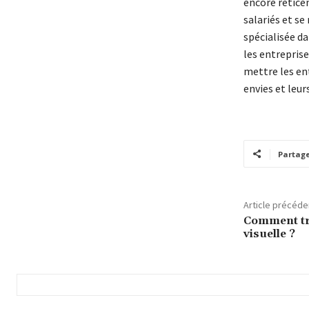
encore réticen
salariés et se
spécialisée da
les entreprise
mettre les ent
envies et leur
Partag
Article précéde
Comment tro
visuelle ?