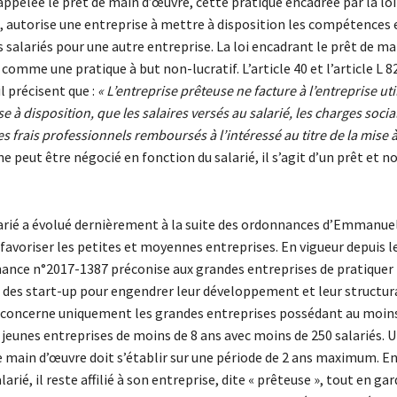
appelée le prêt de main d’œuvre, cette pratique encadrée par la lo
1, autorise une entreprise à mettre à disposition les compétences 
s salariés pour une autre entreprise. La loi encadrant le prêt de m
 comme une pratique à but non-lucratif. L’article 40 et l’article L 8
l précisent que :
« L’entreprise prêteuse ne facture à l’entreprise util
e à disposition, que les salaires versés au salarié, les charges socia
les frais professionnels remboursés à l’intéressé au titre de la mise 
 ne peut être négocié en fonction du salarié, il s’agit d’un prêt et n
larié a évolué dernièrement à la suite des ordonnances d’Emmanu
avoriser les petites et moyennes entreprises. En vigueur depuis le
nance n°2017-1387 préconise aux grandes entreprises de pratiquer 
s des start-up pour engendrer leur développement et leur structur
concerne uniquement les grandes entreprises possédant au moins
s jeunes entreprises de moins de 8 ans avec moins de 250 salariés. 
 main d’œuvre doit s’établir sur une période de 2 ans maximum. En
larié, il reste affilié à son entreprise, dite « prêteuse », tout en ga