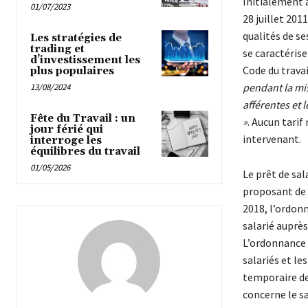
Initialement 
01/07/2023
28 juillet 201
qualités de se
Les stratégies de
trading et
se caractérise
d’investissement les
Code du travai
plus populaires
pendant la mis
13/08/2024
afférentes et 
Fête du Travail : un
»
. Aucun tarif
jour férié qui
intervenant.
interroge les
équilibres du travail
01/05/2026
Le prêt de sa
proposant de f
2018, l’ordon
salarié auprè
L’ordonnance 
salariés et le
temporaire de
concerne le sa