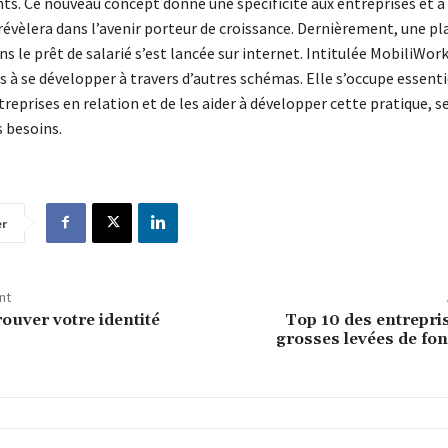
ts. Ce nouveau concept donne une spécificité aux entreprises et à 
 révèlera dans l’avenir porteur de croissance. Dernièrement, une p
ns le prêt de salarié s’est lancée sur internet. Intitulée MobiliWork,
s à se développer à travers d’autres schémas. Elle s’occupe essen
reprises en relation et de les aider à développer cette pratique, s
s besoins.
er
nt
uver votre identité
Top 10 des entrepri
grosses levées de fo