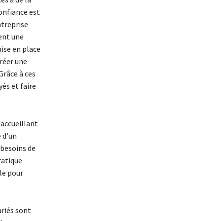
confiance est
ntreprise
ent une
mise en place
créer une
Grâce à ces
és et faire
 accueillant
e d’un
 besoins de
ratique
le pour
ariés sont