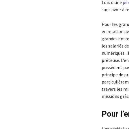
Lors d’une
pér
sans avoir à r
Pour les gran
en relation a
grandes entre
les salariés d
numériques. Il
prêteuse. L’en
possèdent pas
principe de pr
particulièrem
travers les mi
missions grâc
Pour l’
Une société so