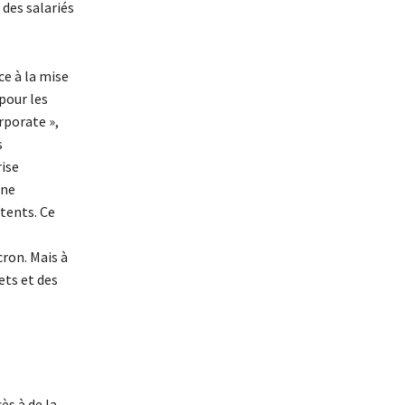
 des salariés
ce à la mise
pour les
rporate »,
s
rise
 ne
tents. Ce
ron. Mais à
ets et des
ès à de la