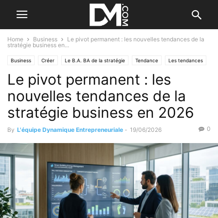
Home
Business
Le pivot permanent : les nouvelles tendances de la
stratégie business en...
Business
Créer
Le B.A. BA de la stratégie
Tendance
Les tendances
Le pivot permanent : les
Par les nouvelles tendances
nouvelles tendances de la
stratégie business en 2026
0
By
L'équipe Dynamique Entrepreneuriale
-
19/06/2026