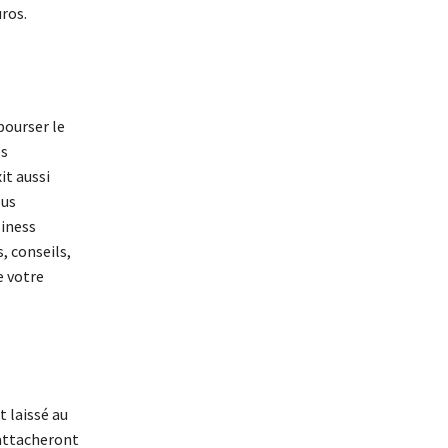
ros.
bourser le
es
it aussi
ous
siness
, conseils,
 votre
 laissé au
’attacheront