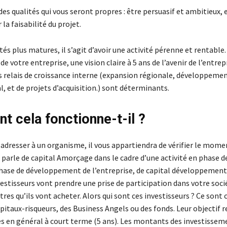
des qualités qui vous seront propres : être persuasif et ambitieux, 
 la faisabilité du projet.
tés plus matures, il s’agit d’avoir une activité pérenne et rentable.
de votre entreprise, une vision claire à 5 ans de l’avenir de l’entrepr
es relais de croissance interne (expansion régionale, développemen
l, et de projets d’acquisition.) sont déterminants.
 cela fonctionne-t-il ?
adresser à un organisme, il vous appartiendra de vérifier le momen
n parle de capital Amorçage dans le cadre d’une activité en phase 
 phase de développement de l’entreprise, de capital développement
nvestisseurs vont prendre une prise de participation dans votre soci
tres qu’ils vont acheter. Alors qui sont ces investisseurs ? Ce sont 
taux-risqueurs, des Business Angels ou des fonds. Leur objectif re
es en général à court terme (5 ans). Les montants des investissem