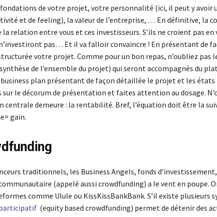
 fondations de votre projet, votre personnalité (ici, il peut y avoir 
tivité et de feeling), la valeur de l’entreprise, … En définitive, la c
la relation entre vous et ces investisseurs. S’ils ne croient pas en
 n’investiront pas… Et il va falloir convaincre ! En présentant de f
 structurée votre projet. Comme pour un bon repas, n’oubliez pas 
synthèse de l’ensemble du projet) qui seront accompagnés du plat
 business plan présentant de façon détaillée le projet et les états 
s sur le décorum de présentation et faites attention au dosage. N’
n centrale demeure : la rentabilité. Bref, l’équation doit être la sui
e= gain.
dfunding
nceurs traditionnels, les Business Angels, fonds d’investissement,
ommunautaire (appelé aussi crowdfunding) a le vent en poupe. On
eformes comme Ulule ou KissKissBankBank. S’il existe plusieurs s
articipatif
(equity based crowdfunding) permet de détenir des ac