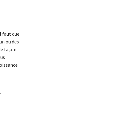
l faut que
 un ou des
de façon
ous
oissance :
,