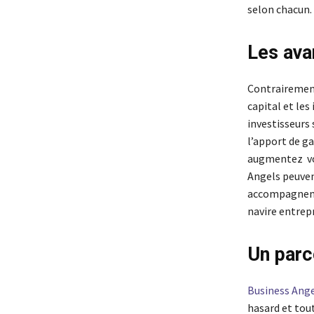
selon chacun. 
Les av
Contrairement
capital et les
investisseurs 
l’apport de g
augmentez vos
Angels peuvent
accompagneme
navire entrep
Un parc
Business Ang
hasard et tou