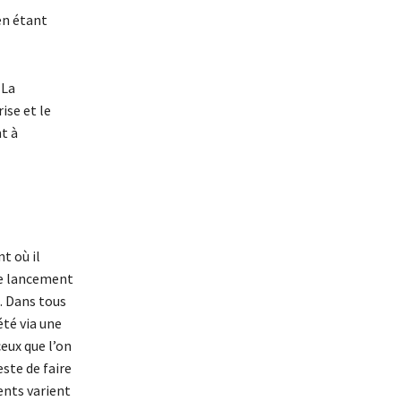
en étant
 La
ise et le
t à
t où il
de lancement
. Dans tous
été via une
ceux que l’on
ste de faire
ents varient