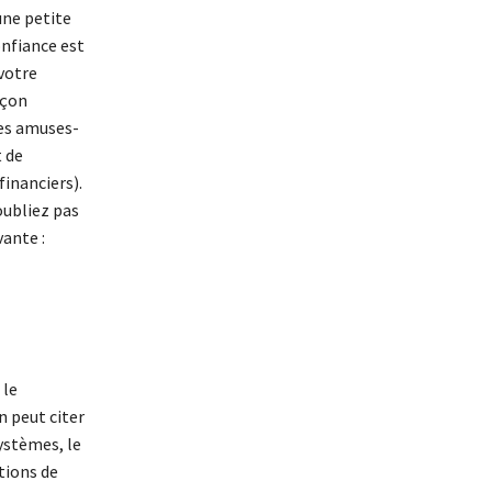
une petite
onfiance est
 votre
açon
les amuses-
 de
financiers).
oubliez pas
vante :
 le
 peut citer
ystèmes, le
tions de