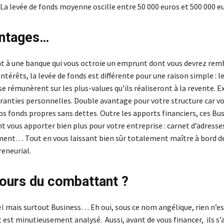
La levée de fonds moyenne oscille entre 50 000 euros et 500 000 eu
antages…
 à une banque qui vous octroie un emprunt dont vous devrez rem
 intérêts, la levée de fonds est différente pour une raison simple : l
se rémunèrent sur les plus-values qu’ils réaliseront à la revente. Ex
aranties personnelles. Double avantage pour votre structure car v
 fonds propres sans dettes. Outre les apports financiers, ces Bu
 vous apporter bien plus pour votre entreprise : carnet d’adresses
nt… Tout en vous laissant bien sûr totalement maître à bord de
reneurial.
ours du combattant ?
el
mais surtout Business… Eh oui, sous ce nom angélique, rien n’est
t est minutieusement analysé. Aussi, avant de vous financer, ils s