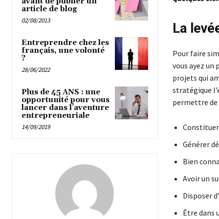
avant de publier un
article de blog
02/08/2013
La levé
Entreprendre chez les
français, une volonté
Pour faire sim
?
vous ayez un p
28/06/2022
projets qui am
stratégique l
Plus de 45 ANS : une
opportunité pour vous
permettre de 
lancer dans l’aventure
entrepreneuriale
Constituer
14/09/2019
Générer déj
Bien conna
Avoir un su
Disposer d’
Être dans 