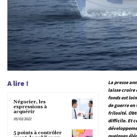
A lire !
La presse ann
laisse croire
fonds est loi
Négocier, les
de guerre en 
expressions à
acquérir
frilosité. Ob
05/03/2022
difficile. Et 
développement
5 points à contrôler
quelques élé