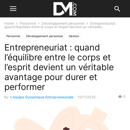
Home
Personnel
Développement personnel
Entrepreneuriat :
quand l’équilibre entre le corps et l’esprit devient un véritable...
Personnel
Développement personnel
Gestion
Entrepreneuriat : quand
Gestion du temps et du stress
Santé et bien-être
l’équilibre entre le corps et
l’esprit devient un véritable
avantage pour durer et
performer
0
By
L'équipe Dynamique Entrepreneuriale
-
15/11/2025