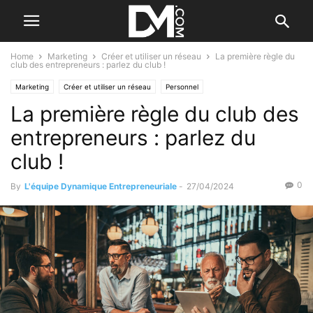
Home
Marketing
Créer et utiliser un réseau
La première règle du
club des entrepreneurs : parlez du club !
Marketing
Créer et utiliser un réseau
Personnel
La première règle du club des
Développement personnel
Création
Se former / Se faire accompagner
entrepreneurs : parlez du
club !
0
By
L'équipe Dynamique Entrepreneuriale
-
27/04/2024