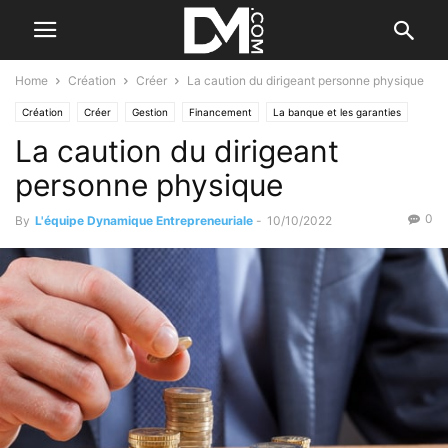
Home
Création
Créer
La caution du dirigeant personne physique
Création
Créer
Gestion
Financement
La banque et les garanties
La caution du dirigeant
personne physique
0
By
L'équipe Dynamique Entrepreneuriale
-
10/10/2022