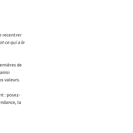
e recentrer
t-ce qui a le
remières de
ainsi
s valeurs.
nt : posez-
endance, la