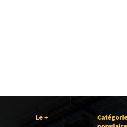
Le +
Catégori
populair