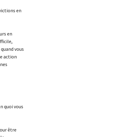
ictions en
urs en
ficile,
i quand vous
e action
ines
n quoi vous
our être