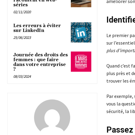
racontent en web-
améliorer son
séries
02/11/2020
Identifi
Les erreurs à éviter
sur LinkedIn
Le premier pas
25/06/2023
sur l’essentie
plus d’import
Journée des droits des
femmes : que faire
dans votre entreprise
Quand c’est fa
?
plus près et 
08/03/2024
trouver les ém
Par exemple, s
vous la questi
sécurité, la l
Passez 