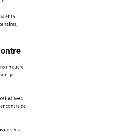
le.
ns et la
tenaires,
contre
ans un autre.
ison qui
 celles avec
l’encontre de
ns un sens