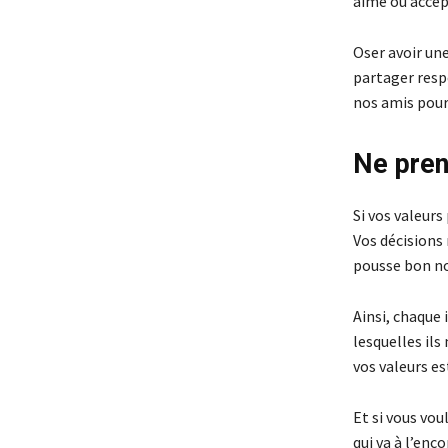
aimé ou accept
Oser avoir une 
partager resp
nos amis pour 
Ne pren
Si vos valeurs
Vos décisions 
pousse bon no
Ainsi, chaque 
lesquelles ils
vos valeurs es
Et si vous vou
qui va à l’enc