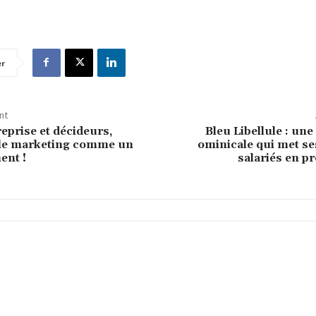
er
nt
eprise et décideurs,
Bleu Libellule : une
 le marketing comme un
ominicale qui met ses
ent !
salariés en p