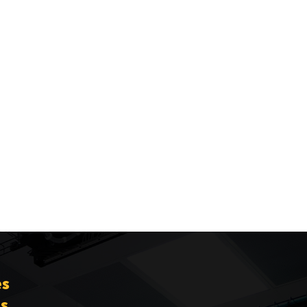
es
es