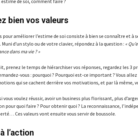
 estime de soi, comment faire ?
ez bien vos valeurs
 pour améliorer l’estime de soi consiste à bien se connaître et à s
l. Muni d’un stylo ou de votre clavier, répondez à la question :
« Qu’es
ance dans ma vie ? »
it, prenez le temps de hiérarchiser vos réponses, regardez les 3 p
demandez-vous : pourquoi ? Pourquoi est-ce important ? Vous allez 
otions qui se cachent derrière vos motivations, et par là même, vo
i vous voulez réussir, avoir un business plus florissant, plus d’arge
on pour quoi faire ? Pour obtenir quoi ? La reconnaissance, l’indép
iberté… Ces valeurs vont ensuite vous servir de boussole.
à l’action