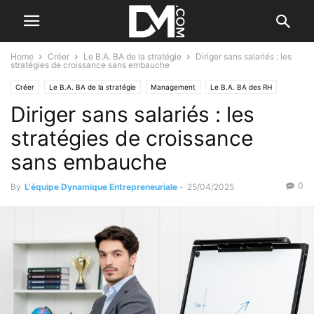
Home
Créer
Le B.A. BA de la stratégie
Diriger sans salariés : les
stratégies de croissance sans embauche
Créer
Le B.A. BA de la stratégie
Management
Le B.A. BA des RH
Diriger sans salariés : les
Salaire & Cotisations sociales
stratégies de croissance
sans embauche
0
By
L'équipe Dynamique Entrepreneuriale
-
25/04/2025