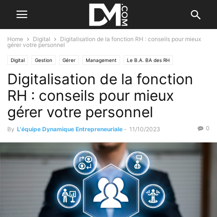
Home
Digital
Digitalisation de la fonction RH : conseils pour mieux
gérer votre personnel
Digital
Gestion
Gérer
Management
Le B.A. BA des RH
Digitalisation de la fonction
Les différents types de Contrat
Les tableaux de bord
Salaire & Cotisations sociales
RH : conseils pour mieux
gérer votre personnel
0
By
L'équipe Dynamique Entrepreneuriale
-
11/10/2023