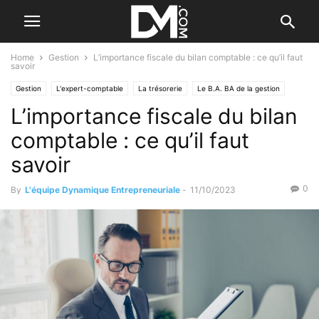
Home
Gestion
L’importance fiscale du bilan comptable : ce qu’il faut
savoir
Gestion
L'expert-comptable
La trésorerie
Le B.A. BA de la gestion
L’importance fiscale du bilan
Les factures et registres
Création
Se former / Se faire accompagner
comptable : ce qu’il faut
savoir
0
By
L'équipe Dynamique Entrepreneuriale
-
11/10/2023