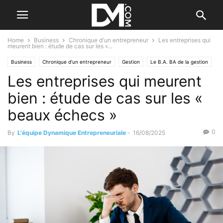
Home
Business
Chronique d'un entrepreneur
Les entreprises qui
meurent bien : étude de cas sur les «...
Business
Chronique d'un entrepreneur
Gestion
Le B.A. BA de la gestion
Les entreprises qui meurent
Les difficultés
Les fautes de gestion
bien : étude de cas sur les «
beaux échecs »
0
By
L'équipe Dynamique Entrepreneuriale
-
16/08/2025