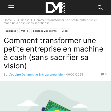
Home
Business
Comment transformer une petite entreprise en
machine à cash (sans sacrifier sa...
Business
Vente
Fidélisez vos clients
Créer
Comment transformer une
Le B.A. BA de la stratégie
Financement
Le B.A. BA du financement
Valorisation d'entreprise
Reprendre/Céder
Vérifier l'entreprise
petite entreprise en machine
à cash (sans sacrifier sa
vision)
0
By
L'équipe Dynamique Entrepreneuriale
-
09/03/2025