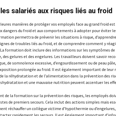
es salariés aux risques liés au froid
lleures manières de protéger vos employés face au grand froid est 
ux dangers du froid et aux comportements à adopter pour éviter le
mation permettra de prévenir les situations à risque, d’apprendre
signes de troubles liés au froid, et de comprendre comment y réagi
 La formation doit inclure des informations sur les symptômes de
 des gelures et des engelures. Les travailleurs doivent savoir reco
igue, de somnolence excessive, d’engourdissement ou de peau pâle,
exposition prolongée au froid. Il est également important de leur 
e la réhydratation et de l’alimentation dans la prévention des risq
déshydratation et une mauvaise nutrition peuvent accentuer les effe
 de la formation sur la prévention des risques, les employés doi
tes de premiers secours. Cela inclut des actions simples mais ess
 réchauffer un collègue victime d’hypothermie ou d’engelures,
cter rapidement les secours. Il est également important d’info