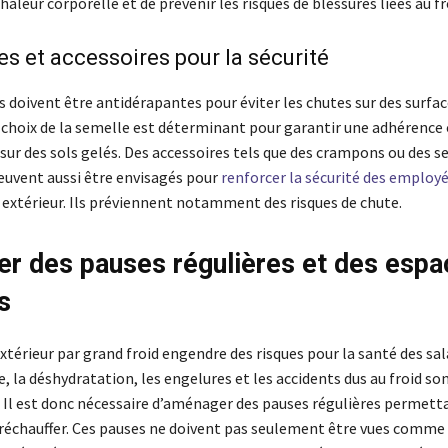
haleur corporelle et de prévenir les risques de blessures liées au fr
s et accessoires pour la sécurité
 doivent être antidérapantes pour éviter les chutes sur des surfa
e choix de la semelle est déterminant pour garantir une adhérence
 sur des sols gelés. Des accessoires tels que des crampons ou des 
euvent aussi être envisagés pour
renforcer la sécurité des employ
n extérieur. Ils préviennent notamment des risques de chute.
er des pauses régulières et des esp
s
extérieur par grand froid engendre des risques pour la santé des sal
 la déshydratation, les engelures et les accidents dus au froid so
. Il est donc nécessaire d’aménager des pauses régulières permett
e réchauffer. Ces pauses ne doivent pas seulement être vues comme