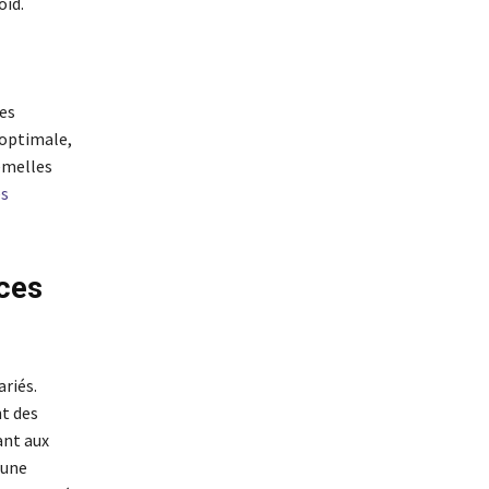
oid.
ces
 optimale,
semelles
és
aces
ariés.
nt des
ant aux
 une