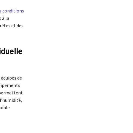
es conditions
 à la
rètes et des
iduelle
 équipés de
quipements
s permettent
 l’humidité,
aible