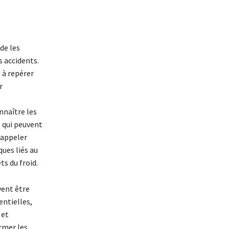
de les
s accidents.
 à repérer
r
nnaître les
 qui peuvent
rappeler
ues liés au
ts du froid.
vent être
entielles,
 et
rmer les