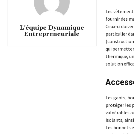
Les vêtements 
fournir des m
Ceux-ci doive
L'équipe Dynamique
Entrepreneuriale
particulier d
(construction,
qui permetten
thermique, un
solution effic
Accesso
Les gants, bo
protéger les p
vulnérables a
isolants, ain
Les bonnets e