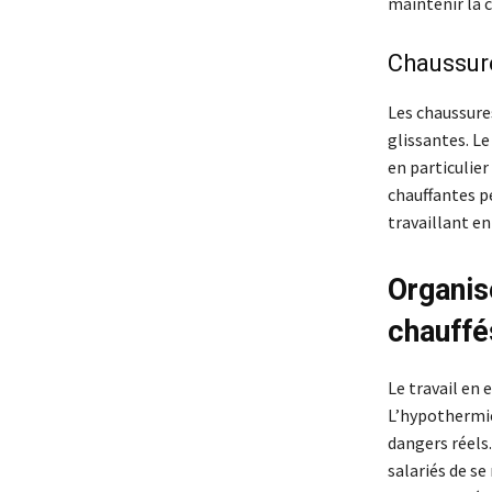
maintenir la c
Chaussure
Les chaussures
glissantes. L
en particulier
chauffantes p
travaillant e
Organis
chauffé
Le travail en 
L’hypothermie,
dangers réels
salariés de s