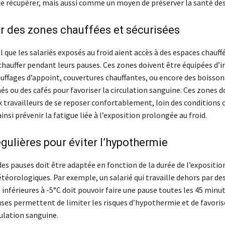
e récupérer, mais aussi comme un moyen de préserver la santé de
 des zones chauffées et sécurisées
el que les salariés exposés au froid aient accès à des espaces chauffé
chauffer pendant leurs pauses. Ces zones doivent être équipées d’i
auffages d’appoint, couvertures chauffantes, ou encore des boisso
s ou des cafés pour favoriser la circulation sanguine. Ces zones d
 travailleurs de se reposer confortablement, loin des conditions 
insi prévenir la fatigue liée à l’exposition prolongée au froid.
gulières pour éviter l’hypothermie
es pauses doit être adaptée en fonction de la durée de l’expositio
téorologiques. Par exemple, un salarié qui travaille dehors par de
nférieures à -5°C doit pouvoir faire une pause toutes les 45 minu
uses permettent de limiter les risques d’hypothermie et de favoris
ulation sanguine.