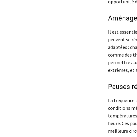
opportunité d
Aménager
Il est essenti
peuvent se ré
adaptées : ch
comme des thé
permettre aux
extrêmes, et a
Pauses ré
La fréquence d
conditions mé
températures i
heure. Ces pa
meilleure circ