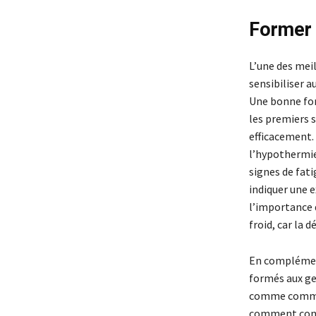
Former l
L’une des mei
sensibiliser a
Une bonne for
les premiers 
efficacement.
l’hypothermie,
signes de fat
indiquer une 
l’importance d
froid, car la 
En complément
formés aux ges
comme comment
comment conta