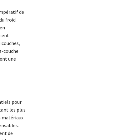
impératif de
u froid.
 en
mment
ticouches,
us-couche
uent une
tiels pour
tant les plus
n matériaux
ensables.
ent de