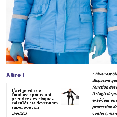
A lire !
L’hiver est b
disposent que
fonction des r
L’art perdu de
il s’agit de 
l’audace : pourquoi
prendre des risques
extérieur ou 
calculés est devenu un
protection de
superpouvoir
confort, mais
13/08/2025