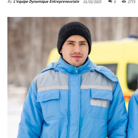
By
L'équipe Dynamique Entrepreneuriale
01/02/2025
0
2773