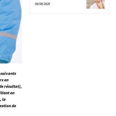
04/08/2026
 suivants
rs en
de résultat),
llent en
 la
estion de