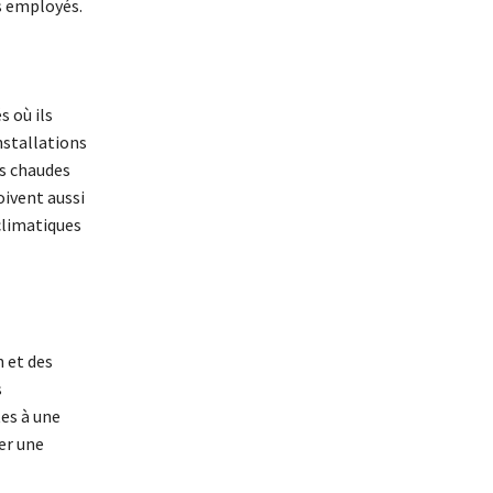
s employés.
s où ils
nstallations
ns chaudes
oivent aussi
climatiques
n et des
s
tes à une
er une