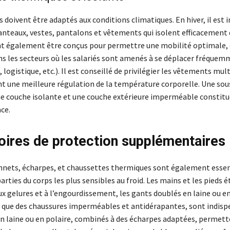
doivent être adaptés aux conditions climatiques. En hiver, il est 
anteaux, vestes, pantalons et vêtements qui isolent efficacement d
nt également être conçus pour permettre une mobilité optimale,
ans les secteurs où les salariés sont amenés à se déplacer fréque
 logistique, etc.). Il est conseillé de privilégier les vêtements mul
t une meilleure régulation de la température corporelle. Une so
e couche isolante et une couche extérieure imperméable constit
ace.
ires de protection supplémentaires
nnets, écharpes, et chaussettes thermiques sont également essen
arties du corps les plus sensibles au froid. Les mains et les pieds é
ux gelures et à l’engourdissement, les gants doublés en laine ou e
si que des chaussures imperméables et antidérapantes, sont indisp
n laine ou en polaire, combinés à des écharpes adaptées, permett