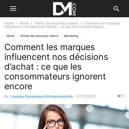
Home
Vente
Attirez de nouveaux clients
Comment les marques
influencent nos décisions d’achat : ce que les consommateurs...
Vente
Attirez de nouveaux clients
Marketing
Comment les marques
Choisir sa méthode de com
Le B.A. BA du commercial
Les débuts de la vente
Les outils commerciaux
influencent nos décisions
d’achat : ce que les
consommateurs ignorent
encore
0
By
L'équipe Dynamique Entrepreneuriale
-
01/12/2025