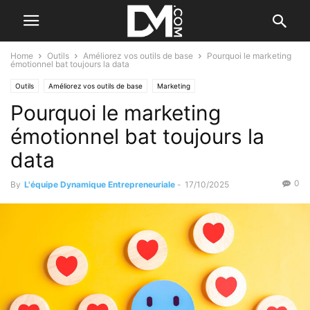
Home
Outils
Améliorez vos outils de base
Pourquoi le marketing
émotionnel bat toujours la data
Outils
Améliorez vos outils de base
Marketing
Pourquoi le marketing
Le B.A. BA de la communication
émotionnel bat toujours la
data
0
By
L'équipe Dynamique Entrepreneuriale
-
17/10/2025