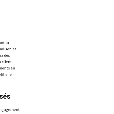
ant la
aliser les
ez des
 client.
inents en
ifie le
isés
 engagement