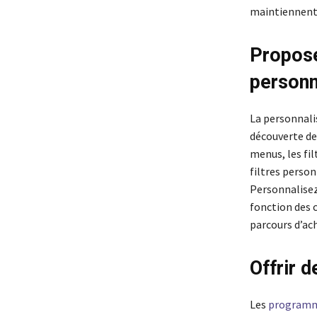
maintiennent 
Propose
personn
La personnalis
découverte de 
menus, les fil
filtres person
Personnalisez 
fonction des 
parcours d’ac
Offrir 
Les
programme