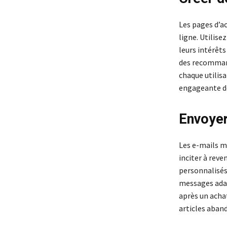
Les pages d’a
ligne. Utilise
leurs intérêt
des recommand
chaque utilisa
engageante dè
Envoyer
Les e-mails m
inciter à reve
personnalisés
messages adap
après un acha
articles aban