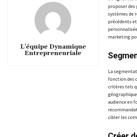
proposer des 
systèmes de r
précédents e
personnalisées
marketing pou
L'équipe Dynamique
Entrepreneuriale
Segment
La segmentati
fonction des c
critères tels 
géographique.
audience en f
recommandati
cibler les com
Créer d