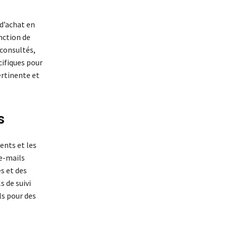
d’achat en
onction de
consultés,
ifiques pour
ertinente et
s
ents et les
 e-mails
s et des
 de suivi
ls pour des