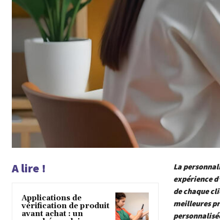
A lire !
La personnali
expérience d’
de chaque clie
Applications de
meilleures pr
vérification de produit
avant achat : un
personnalisé