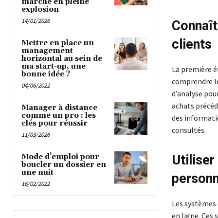
marché en pleine
explosion
14/01/2026
Connaît
clients
Mettre en place un
management
horizontal au sein de
ma start-up, une
La première 
bonne idée ?
comprendre le
04/06/2022
d’analyse pour
achats précéd
Manager à distance
comme un pro : les
des informatio
clés pour réussir
consultés.
11/03/2026
Mode d’emploi pour
Utilise
boucler un dossier en
une nuit
personn
16/02/2022
Les systèmes 
en ligne. Ces 