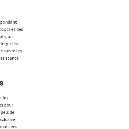
répondant
tbots et des
ple, un
riger les
 suivre les
assistance
s
e les
es pour
ppels de
xclusive
nnalisées