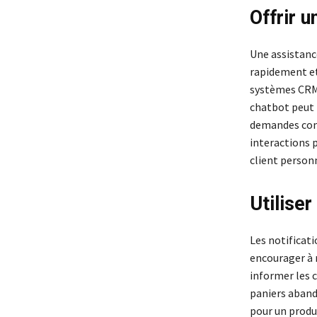
Offrir 
Une assistanc
rapidement et 
systèmes CRM 
chatbot peut 
demandes comp
interactions p
client personn
Utilise
Les notificati
encourager à r
informer les 
paniers aband
pour un produ