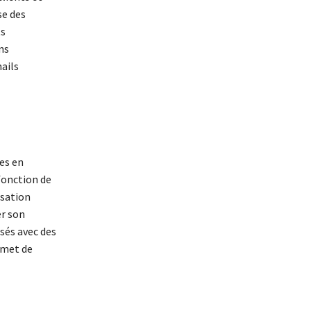
se des
ts
ns
ails
es en
fonction de
isation
r son
sés avec des
rmet de