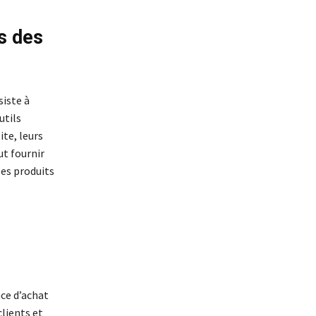
s des
iste à
utils
ite, leurs
t fournir
les produits
ce d’achat
lients et