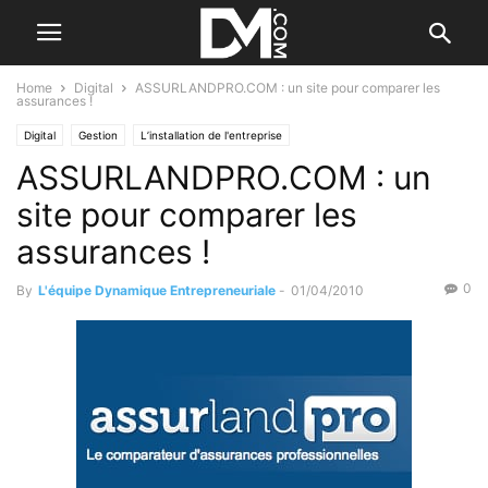
Home
Digital
ASSURLANDPRO.COM : un site pour comparer les
assurances !
Digital
Gestion
L’installation de l'entreprise
ASSURLANDPRO.COM : un
site pour comparer les
assurances !
0
By
L'équipe Dynamique Entrepreneuriale
-
01/04/2010