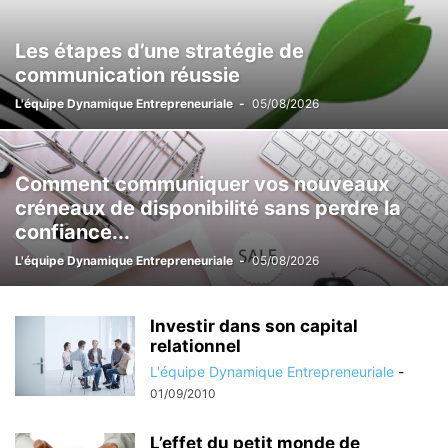
Les étapes d’une stratégie de
communication réussie
L'équipe Dynamique Entrepreneuriale
-
05/08/2026
Comment communiquer vos nouveaux
créneaux de disponibilité sans perdre la
confiance...
L'équipe Dynamique Entrepreneuriale
-
05/08/2026
Investir dans son capital
relationnel
L'équipe Dynamique Entrepreneuriale
-
01/09/2010
L’effet du petit monde de