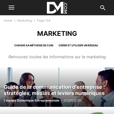
Home
Marketing
Page 134
MARKETING
CHOISIR SA MÉTHODE DE COM
CRÉER ET UTILISER UN RÉSEAU
L' EMAILING
LE B.A. BA DE LA COMMUNICATION
LE MIX MARKETING
Retrouvez toutes les informations sur le marketing
RELATION PRESSE
RÉSEAUX SOCIAUX
Guide de la communication d’entreprise :
stratégies, médias et leviers numériques
L'équipe Dynamique Entrepreneuriale
-
07/08/2026