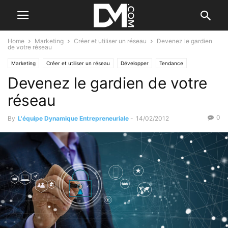
Home
Marketing
Créer et utiliser un réseau
Devenez le gardien
de votre réseau
Marketing
Créer et utiliser un réseau
Développer
Tendance
Devenez le gardien de votre
réseau
0
By
L'équipe Dynamique Entrepreneuriale
-
14/02/2012