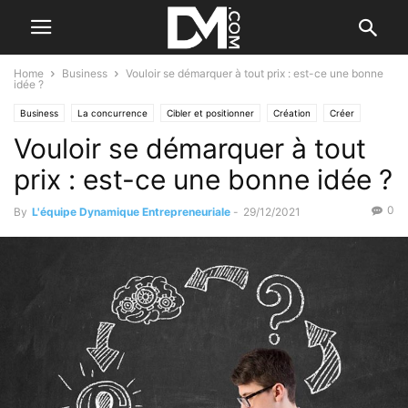
Home
Business
Vouloir se démarquer à tout prix : est-ce une bonne
idée ?
Business
La concurrence
Cibler et positionner
Création
Créer
Vouloir se démarquer à tout
prix : est-ce une bonne idée ?
0
By
L'équipe Dynamique Entrepreneuriale
-
29/12/2021