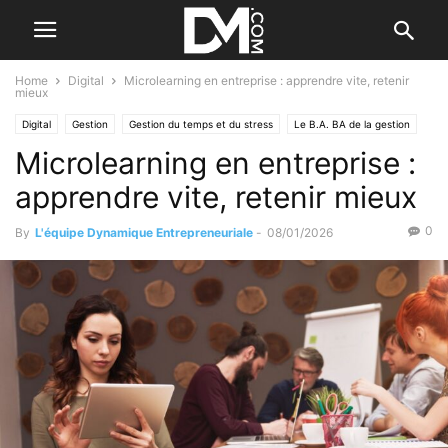
Home
Digital
Microlearning en entreprise : apprendre vite, retenir
mieux
Digital
Gestion
Gestion du temps et du stress
Le B.A. BA de la gestion
Microlearning en entreprise :
Création
Se former / Se faire accompagner
Business
Valorisation d'entreprise
apprendre vite, retenir mieux
0
By
L'équipe Dynamique Entrepreneuriale
-
08/01/2026